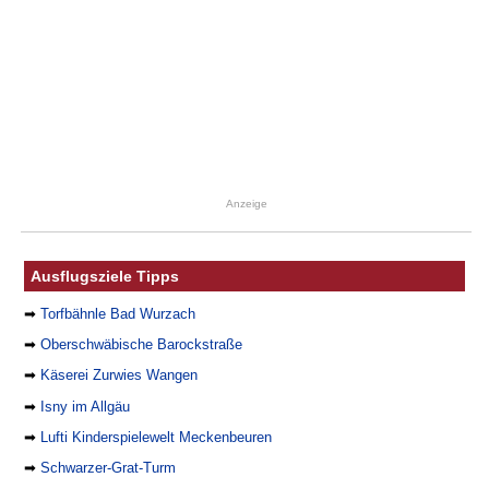
Anzeige
Ausflugsziele Tipps
➡
Torfbähnle Bad Wurzach
➡
Oberschwäbische Barockstraße
➡
Käserei Zurwies Wangen
➡
Isny im Allgäu
➡
Lufti Kinderspielewelt Meckenbeuren
➡
Schwarzer-Grat-Turm