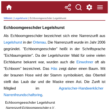
Willstätt
|
Legelshurst
| Echboomgeeschder Legelshurst
Echboomgeeschder Legelshurst
Als Echboomgeeschder bezeichnet sich eine Narrenzunft aus
Legelshurst
in der
Ortenau
. Die Narrenzunft wurde im Jahr 2006
gegründet. "Echboomgeeschder" heißt in der Schriftsprache
"Eichbaumgeister". Da der Legelshurster Wald für seine vielen
Eichbäume bekannt war, wurden auch die
Einwohner
oft als
"Echboom" bezeichnet. Das
Häs
zeigt daher einen Baum. Mit
der braunen Hose wird der Stamm symbolisiert, das Oberteil
stellt das Laub dar und die Maske einen Ast. Die Zunft ist
Mitglied im
Agrarischer-Handwerklicher
Narrenfreundschaftsring
.
Echboomgeeschder Legelshurst
Narrenzunft Echboomgeeschder e.V .