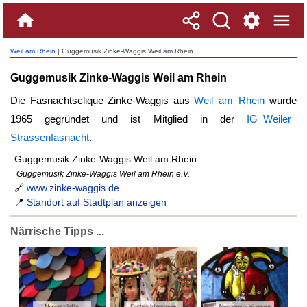
Weil am Rhein
| Guggemusik Zinke-Waggis Weil am Rhein
Guggemusik Zinke-Waggis Weil am Rhein
Die Fasnachtsclique Zinke-Waggis aus
Weil am Rhein
wurde
1965 gegründet und ist Mitglied in der
IG Weiler
Strassenfasnacht
.
Guggemusik Zinke-Waggis Weil am Rhein
Guggemusik Zinke-Waggis Weil am Rhein e.V.
🔗
www.zinke-waggis.de
📍
Standort auf Stadtplan anzeigen
Närrische Tipps ...