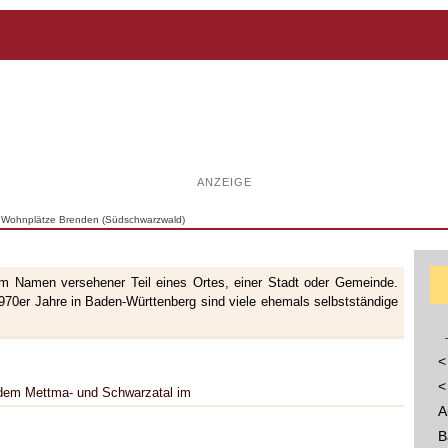
ANZEIGE
d Wohnplätze Brenden (Südschwarzwald)
nem Namen versehener Teil eines Ortes, einer Stadt oder Gemeinde.
70er Jahre in Baden-Württenberg sind viele ehemals selbstständige
<
<
 dem Mettma- und Schwarzatal im
A
B