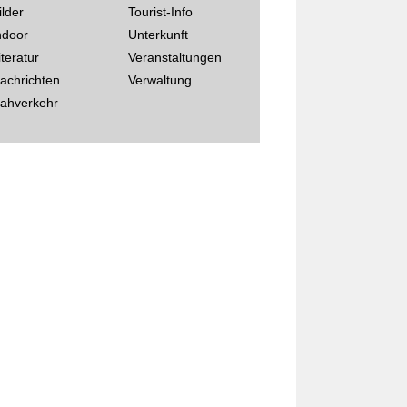
ilder
Tourist-Info
ndoor
Unterkunft
iteratur
Veranstaltungen
achrichten
Verwaltung
ahverkehr