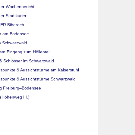
ger Wochenbericht
er Stadtkurier
ER Biberach
n am Bodensee
m Schwarzwald
am Eingang zum Höllental
& Schlösser im Schwarzwald
tspunkte & Aussichtstürme am Kaiserstuhl
tspunkte & Aussichtstürme Schwarzwald
g Freiburg–Bodensee
(Höhenweg III.)