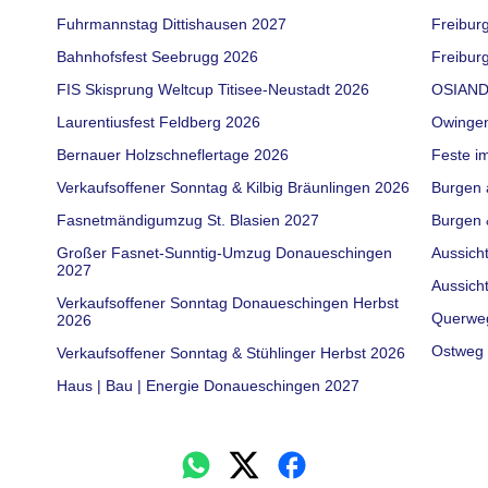
Fuhrmannstag Dittishausen 2027
Freibur
Bahnhofsfest Seebrugg 2026
Freiburg
FIS Skisprung Weltcup Titisee-Neustadt 2026
OSIAND
Laurentiusfest Feldberg 2026
Owinge
Bernauer Holzschneflertage 2026
Feste i
Verkaufsoffener Sonntag & Kilbig Bräunlingen 2026
Burgen 
Fasnetmändigumzug St. Blasien 2027
Burgen 
Großer Fasnet-Sunntig-Umzug Donaueschingen
Aussich
2027
Aussich
Verkaufsoffener Sonntag Donaueschingen Herbst
Querwe
2026
Ostweg 
Verkaufsoffener Sonntag & Stühlinger Herbst 2026
Haus | Bau | Energie Donaueschingen 2027