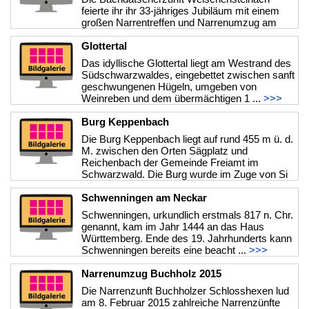
feierte ihr ihr 33-jähriges Jubiläum mit einem
großen Narrentreffen und Narrenumzug am
Sonntag, 23 Januar 2011. Zahlreich ...
>>>
Glottertal
Das idyllische Glottertal liegt am Westrand des
Südschwarzwaldes, eingebettet zwischen sanft
geschwungenen Hügeln, umgeben von
Weinreben und dem übermächtigen 1 ...
>>>
Burg Keppenbach
Die Burg Keppenbach liegt auf rund 455 m ü. d.
M. zwischen den Orten Sägplatz und
Reichenbach der Gemeinde Freiamt im
Schwarzwald. Die Burg wurde im Zuge von Si
...
>>>
Schwenningen am Neckar
Schwenningen, urkundlich erstmals 817 n. Chr.
genannt, kam im Jahr 1444 an das Haus
Württemberg. Ende des 19. Jahrhunderts kann
Schwenningen bereits eine beacht ...
>>>
Narrenumzug Buchholz 2015
Die Narrenzunft Buchholzer Schlosshexen lud
am 8. Februar 2015 zahlreiche Narrenzünfte