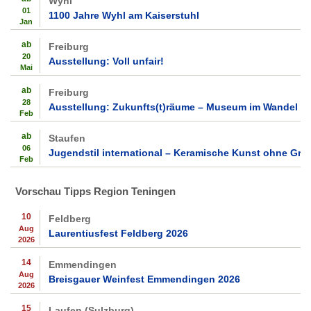
Wyhl
01
1100 Jahre Wyhl am Kaiserstuhl
Jan
ab
Freiburg
20
Ausstellung: Voll unfair!
Mai
ab
Freiburg
28
Ausstellung: Zukunfts(t)räume – Museum im Wandel
Feb
ab
Staufen
06
Jugendstil international – Keramische Kunst ohne Gre
Feb
Vorschau Tipps Region Teningen
10
Feldberg
Aug
Laurentiusfest Feldberg 2026
2026
14
Emmendingen
Aug
Breisgauer Weinfest Emmendingen 2026
2026
15
Laufen (Sulzburg)