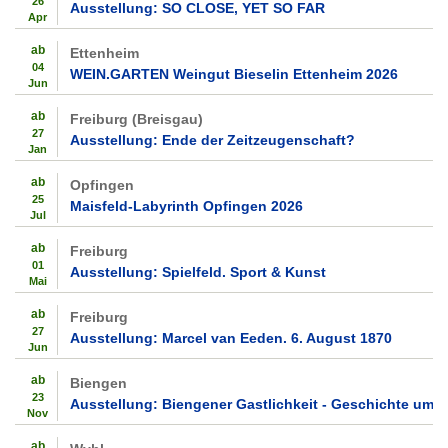
26
Ausstellung: SO CLOSE, YET SO FAR
Apr
ab
Ettenheim
04
WEIN.GARTEN Weingut Bieselin Ettenheim 2026
Jun
ab
Freiburg (Breisgau)
27
Ausstellung: Ende der Zeitzeugenschaft?
Jan
ab
Opfingen
25
Maisfeld-Labyrinth Opfingen 2026
Jul
ab
Freiburg
01
Ausstellung: Spielfeld. Sport & Kunst
Mai
ab
Freiburg
27
Ausstellung: Marcel van Eeden. 6. August 1870
Jun
ab
Biengen
23
Ausstellung: Biengener Gastlichkeit - Geschichte um 
Nov
ab