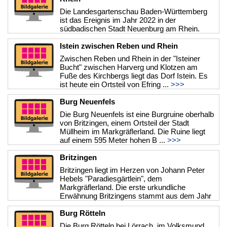
Die Landesgartenschau Baden-Württemberg
ist das Ereignis im Jahr 2022 in der
südbadischen Stadt Neuenburg am Rhein.
Dazu wurde auf einer Fläche von rund 23 Hekt ...
>>>
Istein zwischen Reben und Rhein
Zwischen Reben und Rhein in der "Isteiner
Bucht" zwischen Harverg und Klotzen am
Fuße des Kirchbergs liegt das Dorf Istein. Es
ist heute ein Ortsteil von Efring ...
>>>
Burg Neuenfels
Die Burg Neuenfels ist eine Burgruine oberhalb
von Britzingen, einem Ortsteil der Stadt
Müllheim im Markgräflerland. Die Ruine liegt
auf einem 595 Meter hohen B ...
>>>
Britzingen
Britzingen liegt im Herzen von Johann Peter
Hebels "Paradiesgärtlein", dem
Markgräflerland. Die erste urkundliche
Erwähnung Britzingens stammt aus dem Jahr
773. ...
>>>
Burg Rötteln
Die Burg Rötteln bei Lörrach, im Volksmund