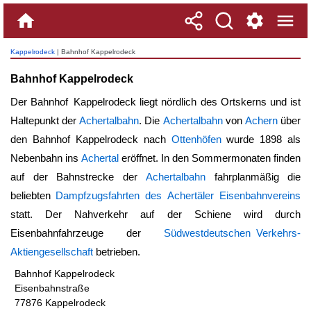
Kappelrodeck
| Bahnhof Kappelrodeck
Bahnhof Kappelrodeck
Der
Bahnhof Kappelrodeck
liegt nördlich des Ortskerns und ist
Haltepunkt der
Achertalbahn
. Die
Achertalbahn
von
Achern
über
den
Bahnhof Kappelrodeck
nach
Ottenhöfen
wurde 1898 als
Nebenbahn ins
Achertal
eröffnet. In den Sommermonaten finden
auf der Bahnstrecke der
Achertalbahn
fahrplanmäßig die
beliebten
Dampfzugsfahrten des Achertäler Eisenbahnvereins
statt. Der Nahverkehr auf der Schiene wird durch
Eisenbahnfahrzeuge der
Südwestdeutschen Verkehrs-
Aktiengesellschaft
betrieben.
Bahnhof Kappelrodeck
Eisenbahnstraße
77876 Kappelrodeck