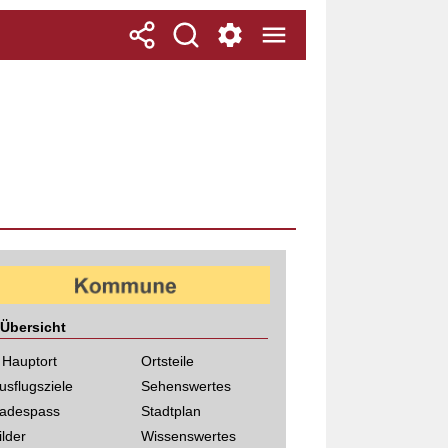
Übersicht
 Hauptort
Ortsteile
usflugsziele
Sehenswertes
adespass
Stadtplan
ilder
Wissenswertes