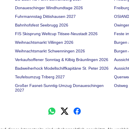
Donaueschinger Windhundtage 2026
Freiburg
Fuhrmannstag Dittishausen 2027
OSIAND
Bahnhofsfest Seebrugg 2026
Owinge
FIS Skisprung Weltcup Titisee-Neustadt 2026
Feste i
Weihnachtsmarkt Villingen 2026
Burgen 
Weihnachtsmarkt Schwenningen 2026
Burgen 
Verkaufsoffener Sonntag & Kilbig Bräunlingen 2026
Aussich
Badweiherhock Modellschiffkapitäne St. Peter 2026
Aussich
Teufelsumzug Triberg 2027
Querwe
Großer Fasnet-Sunntig-Umzug Donaueschingen
Ostweg 
2027