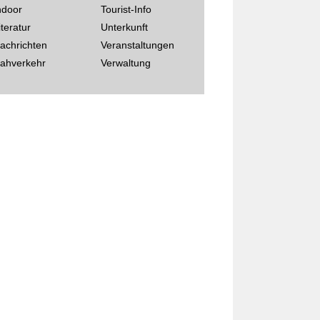
ndoor
Tourist-Info
iteratur
Unterkunft
achrichten
Veranstaltungen
ahverkehr
Verwaltung