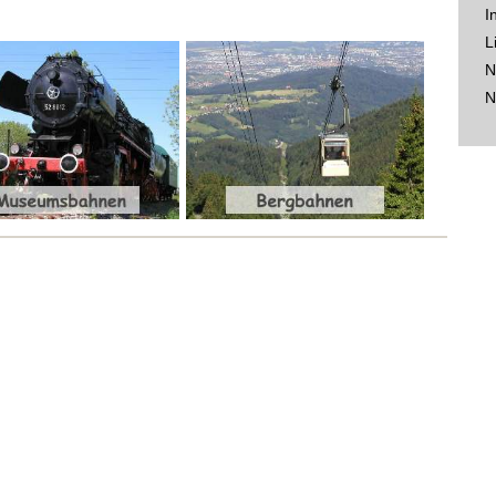
I
L
N
N