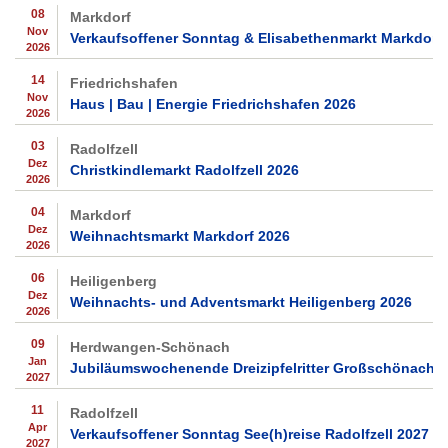
08
Markdorf
Nov
Verkaufsoffener Sonntag & Elisabethenmarkt Markdorf
2026
14
Friedrichshafen
Nov
Haus | Bau | Energie Friedrichshafen 2026
2026
03
Radolfzell
Dez
Christkindlemarkt Radolfzell 2026
2026
04
Markdorf
Dez
Weihnachtsmarkt Markdorf 2026
2026
06
Heiligenberg
Dez
Weihnachts- und Adventsmarkt Heiligenberg 2026
2026
09
Herdwangen-Schönach
Jan
Jubiläumswochenende Dreizipfelritter Großschönach 
2027
11
Radolfzell
Apr
Verkaufsoffener Sonntag See(h)reise Radolfzell 2027
2027