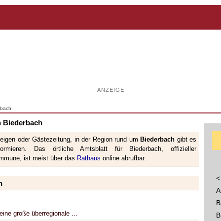
ANZEIGE
rbach
n Biederbach
zeigen oder Gästezeitung, in der Region rund um
Biederbach
gibt es
rmieren. Das örtliche Amtsblatt für Biederbach, offizieller
ommune, ist meist über das
Rathaus
online abrufbar.
<
h
A
B
ine große überregionale ...
B