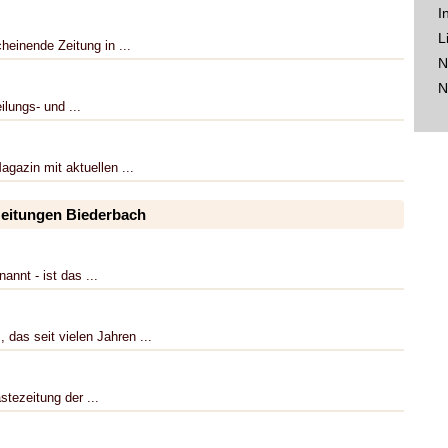
I
L
heinende Zeitung in ...
N
N
ilungs- und ...
agazin mit aktuellen ...
zeitungen Biederbach
nnt - ist das ...
das seit vielen Jahren ...
stezeitung der ...