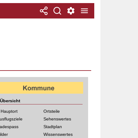
Übersicht
 Hauptort
Ortsteile
usflugsziele
Sehenswertes
adespass
Stadtplan
ilder
Wissenswertes