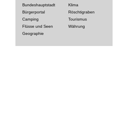
Bundeshauptstadt
Klima
Bürgerportal
Röschtigraben
Camping
Tourismus
Flüsse und Seen
Währung
Geographie