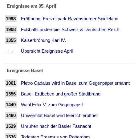
Ereignisse am 05. April
1998
Eröffnung: Freizeitpark Ravensburger Spieleland
1908
Fußball-Länderspiel Schweiz & Deutschen Reich
1355
Kaiserkrönung Karl IV.
→→
Übersicht Ereignisse April
Ereignisse Basel
1061
Pietro Cadalus wird in Basel zum Gegenpapst ernannt
1356
Basel: Erdbeben und großer Stadtbrand
1440
Wahl Felix V. zum Gegenpapst
1460
Universität Basel wird feierlich eröffnet
1529
Unruhen nach der Basler Fasnacht
1536
Todestag Erasmus von Rotterdam