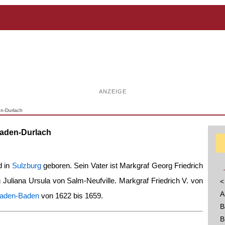
ANZEIGE
en-Durlach
Baden-Durlach
d in
Sulzburg
geboren. Sein Vater ist Markgraf Georg Friedrich
Juliana Ursula von Salm-Neufville. Markgraf Friedrich V. von
<
A
Baden-Baden
von 1622 bis 1659.
B
B