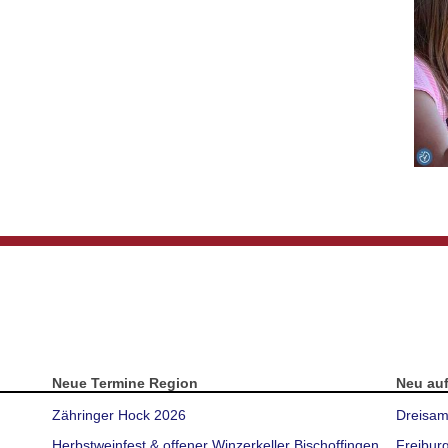
Neue Termine Region
Neu au
Zähringer Hock 2026
Dreisam
Herbstweinfest & offener Winzerkeller Bischoffingen
Freibur