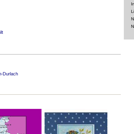
I
L
N
N
lt
n-Durlach