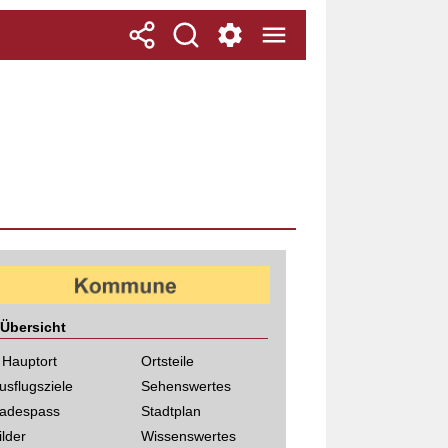
Übersicht
 Hauptort
Ortsteile
usflugsziele
Sehenswertes
adespass
Stadtplan
ilder
Wissenswertes