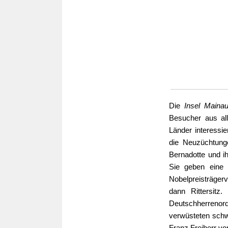
Die
Insel Maina
Besucher aus all
Länder interessie
die Neuzüchtunge
Bernadotte und i
Sie geben eine 
Nobelpreisträger
dann Rittersitz
Deutschherreno
verwüsteten schw
Franz Freiherr vo