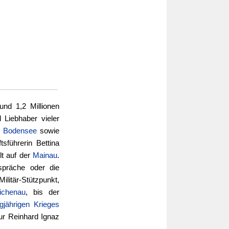
und 1,2 Millionen
 Liebhaber vieler
m
Bodensee
sowie
sführerin Bettina
lt auf der
Mainau
.
spräche oder die
litär-Stützpunkt,
ichenau
, bis der
igjährigen Krieges
ur Reinhard Ignaz