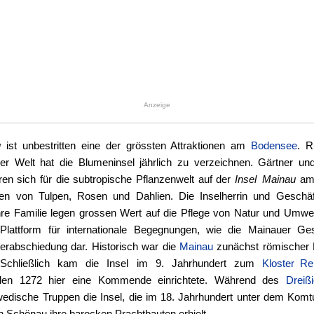
Anzeige
u
ist unbestritten eine der grössten Attraktionen am
Bodensee
. R
er Welt hat die Blumeninsel jährlich zu verzeichnen. Gärtner und
ren sich für die subtropische Pflanzenwelt auf der
Insel Mainau
a
n von Tulpen, Rosen und Dahlien. Die Inselherrin und Geschäft
hre Familie legen grossen Wert auf die Pflege von Natur und Umwe
Plattform für internationale Begegnungen, wie die Mainauer Ge
verabschiedung dar. Historisch war die
Mainau
zunächst römischer Mi
. Schließlich kam die Insel im 9. Jahrhundert zum
Kloster Re
rden 1272 hier eine Kommende einrichtete. Während des
Dreiß
edische Truppen die Insel, die im 18. Jahrhundert unter dem Komt
n Schönau ihre barocken Prachtbauten erhielt.