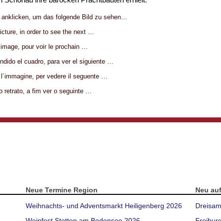
g anklicken, um das folgende Bild zu sehen…
picture, in order to see the next …
l´image, pour voir le prochain …
ndido el cuadro, para ver el siguiente …
a l´immagine, per vedere il seguente …
 o retrato, a fim ver o seguinte …
Neue Termine Region
Neu au
Weihnachts- und Adventsmarkt Heiligenberg 2026
Dreisam
Weinfest Stetten am Bodensee 2026
Freibur