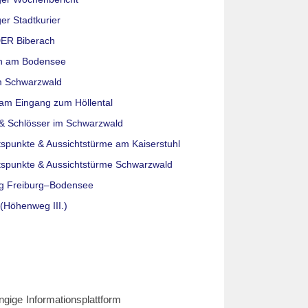
er Stadtkurier
ER Biberach
n am Bodensee
m Schwarzwald
am Eingang zum Höllental
& Schlösser im Schwarzwald
tspunkte & Aussichtstürme am Kaiserstuhl
tspunkte & Aussichtstürme Schwarzwald
g Freiburg–Bodensee
(Höhenweg III.)
ngige Informationsplattform