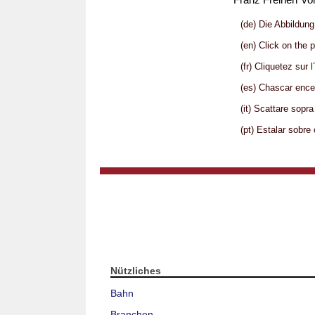
(de) Die Abbildun
(en) Click on the 
(fr) Cliquetez sur 
(es) Chascar ence
(it) Scattare sopr
(pt) Estalar sobre
Nützliches
Bahn
Branchen