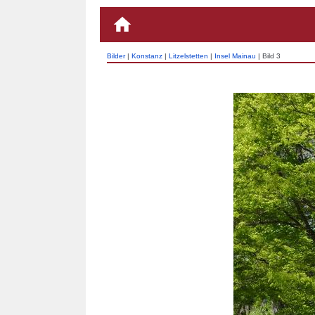
Bilder
|
Konstanz
|
Litzelstetten
|
Insel Mainau
| Bild 3