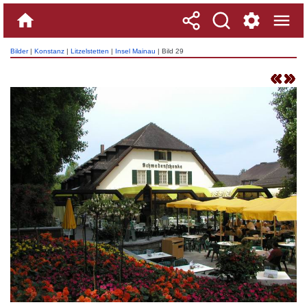
Bilder
|
Konstanz
|
Litzelstetten
|
Insel Mainau
| Bild 29