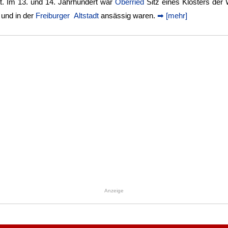
. Im 13. und 14. Jahrhundert war
Oberried
Sitz eines Klosters der W
 und in der
Freiburger Altstadt
ansässig waren.
➡ [mehr]
Anzeige