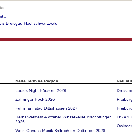
e...
mtal
reis Breisgau-Hochschwarzwald
Neue Termine Region
Neu au
Ladies Night Häusern 2026
Dreisam
Zähringer Hock 2026
Freibur
Fuhrmannstag Dittishausen 2027
Freiburg
Herbstweinfest & offener Winzerkeller Bischoffingen
OSIAND
2026
Owinge
Wein-Genuss-Musik Ballrechten-Dottingen 2026