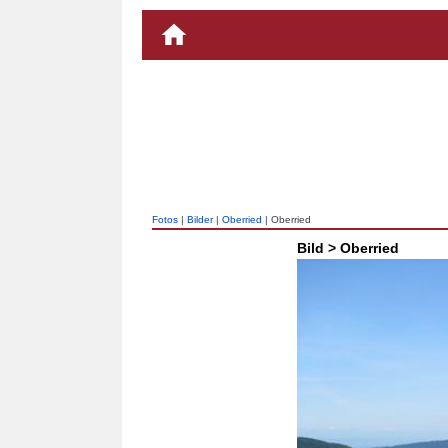
Fotos
|
Bilder
|
Oberried
| Oberried
Bild > Oberried