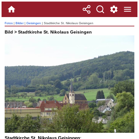
Fotos
|
Bilder
|
Geisingen
| Stadtkirche St. Nikolaus Geisingen
Bild > Stadtkirche St. Nikolaus Geisingen
Stadtkirche St. Nikolaus Geisingen
: