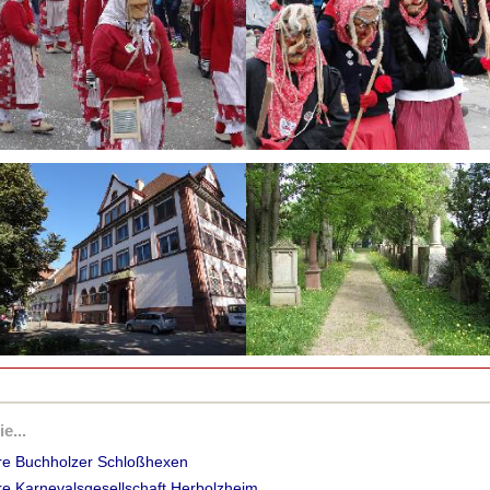
e...
hre Buchholzer Schloßhexen
hre Karnevalsgesellschaft Herbolzheim