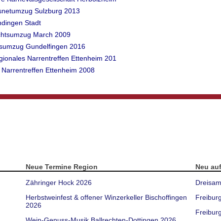
asnetumzug Sulzburg 2013
ndingen Stadt
achtsumzug March 2009
etsumzug Gundelfingen 2016
egionales Narrentreffen Ettenheim 201
 Narrentreffen Ettenheim 2008
Neue Termine Region
Neu au
Zähringer Hock 2026
Dreisam
Herbstweinfest & offener Winzerkeller Bischoffingen
Freibur
2026
Freiburg
Wein-Genuss-Musik Ballrechten-Dottingen 2026