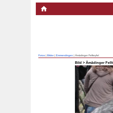
Fotos
|
Bilder
|
Emmendingen
| Ämädinger Fellteyfel
Bild > Ämädinger Fellt