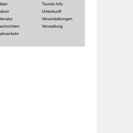
ilder
Tourist-Info
ndoor
Unterkunft
iteratur
Veranstaltungen
achrichten
Verwaltung
ahverkehr