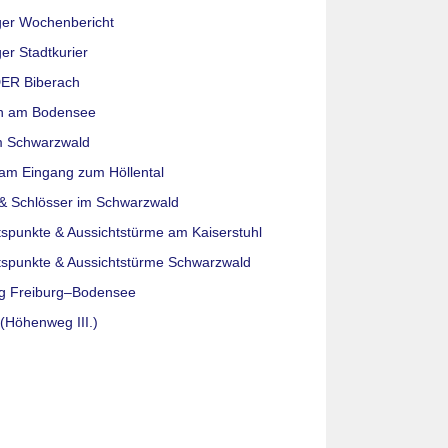
ger Wochenbericht
er Stadtkurier
ER Biberach
n am Bodensee
m Schwarzwald
am Eingang zum Höllental
& Schlösser im Schwarzwald
tspunkte & Aussichtstürme am Kaiserstuhl
tspunkte & Aussichtstürme Schwarzwald
g Freiburg–Bodensee
(Höhenweg III.)