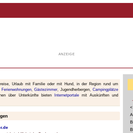
ANZEIGE
ereise, Urlaub mit Familie oder mit Hund, in der Region rund um
,
Ferienwohnungen
,
Gästezimmer
, Jugendherbergen,
Campingplätze
ionen über Unterkünfte bieten
Internetportale
mit Auskünften und
<
A
ngen
B
r.de
B