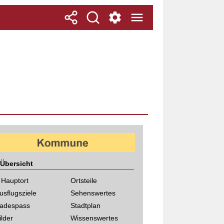
Übersicht
 Hauptort
Ortsteile
usflugsziele
Sehenswertes
adespass
Stadtplan
ilder
Wissenswertes