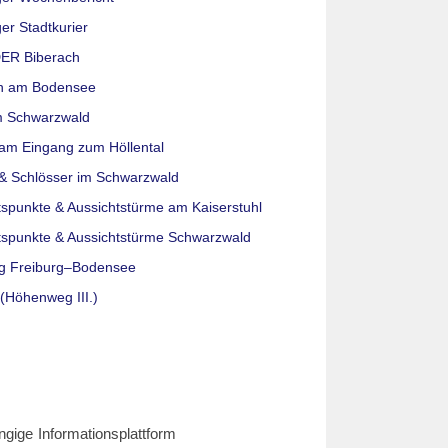
er Stadtkurier
ER Biberach
n am Bodensee
m Schwarzwald
am Eingang zum Höllental
& Schlösser im Schwarzwald
tspunkte & Aussichtstürme am Kaiserstuhl
tspunkte & Aussichtstürme Schwarzwald
g Freiburg–Bodensee
(Höhenweg III.)
ngige Informationsplattform