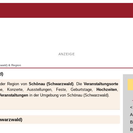
ANZEIGE
zwald) & Region
d)
 der Region von
Schönau (Schwarzwald)
. Die
Veranstaltungsorte
ne, Konzerte, Ausstellungen, Feste, Geburtstage,
Hochzeiten
,
 Veranstaltungen
in der Umgebung von Schönau (Schwarzwald).
<
A
hwarzwald)
B
B