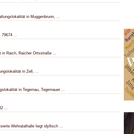
ungslokalität in Muggenbrunn, ...
 79674 ...
 in Raich, Raicher Ortsstraße ...
gslokalität in Zell, ...
lokalität in Tegernau, Tegernauer ...
2 ...
rte Wehratalhalle liegt idyllisch ...