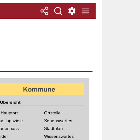
Übersicht
 Hauptort
Ortsteile
usflugsziele
Sehenswertes
adespass
Stadtplan
ilder
Wissenswertes