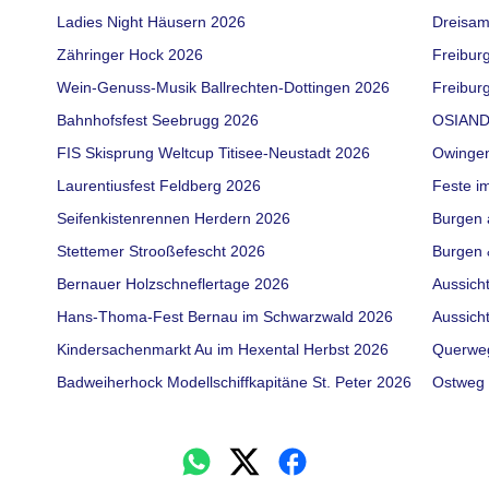
Ladies Night Häusern 2026
Dreisam
Zähringer Hock 2026
Freibur
Wein-Genuss-Musik Ballrechten-Dottingen 2026
Freiburg
Bahnhofsfest Seebrugg 2026
OSIAND
FIS Skisprung Weltcup Titisee-Neustadt 2026
Owinge
Laurentiusfest Feldberg 2026
Feste i
Seifenkistenrennen Herdern 2026
Burgen 
Stettemer Strooßefescht 2026
Burgen 
Bernauer Holzschneflertage 2026
Aussich
Hans-Thoma-Fest Bernau im Schwarzwald 2026
Aussich
Kindersachenmarkt Au im Hexental Herbst 2026
Querwe
Badweiherhock Modellschiffkapitäne St. Peter 2026
Ostweg 