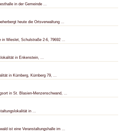
esthalle in der Gemeinde ...
herbergt heute die Ortsverwaltung ...
in Wieslet, Schulstraße 2-6, 79692 ...
kalität in Enkenstein, ...
ität in Kürnberg, Kürnberg 79, ...
sort in St. Blasien-Menzenschwand, ...
tungslokalität in ...
ld ist eine Veranstaltungshalle im ...