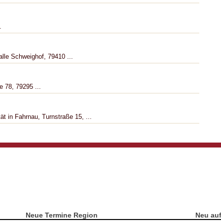
.
lle Schweighof, 79410 ...
 78, 79295 ...
ät in Fahrnau, Turnstraße 15, ...
Neue Termine Region
Neu au