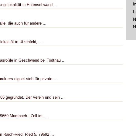
I
gslokalität in Entenschwand, ...
L
N
lle, die auch für andere ...
N
kalität in Utzenfeld, ...
asrößle in Geschwend bei Todtnau ...
kters eignet sich für private ...
5 gegründet. Der Verein und sein ...
9669 Mambach - Zell im ...
in Raich-Ried, Ried 5, 79692 ...