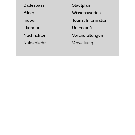
Badespass
Stadtplan
Bilder
Wissenswertes
Indoor
Tourist Information
Literatur
Unterkunft
Nachrichten
Veranstaltungen
Nahverkehr
Verwaltung