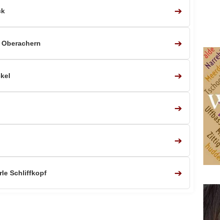
➔
ck
➔
 Oberachern
➔
kel
➔
➔
➔
le Schliffkopf