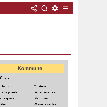
Übersicht
 Hauptort
Ortsteile
usflugsziele
Sehenswertes
adespass
Stadtplan
ilder
Wissenswertes