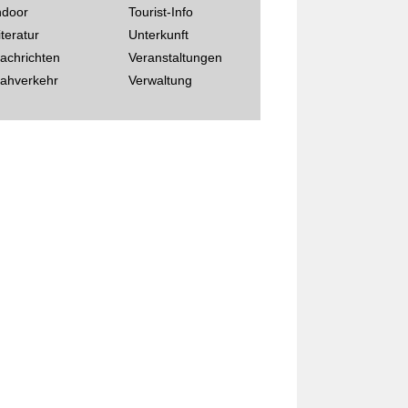
ndoor
Tourist-Info
iteratur
Unterkunft
achrichten
Veranstaltungen
ahverkehr
Verwaltung