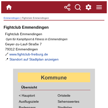
Emmendingen
| Fightclub Emmendingen
Fightclub Emmendingen
Fightclub Emmendingen
Gym für Kampfsport & Fitness in Emmendingen
Geyer-zu-Lauf-Straße 7
79312 Emmendingen
🔗
www.fightclub-freiburg.de
📍
Standort auf Stadtplan anzeigen
Übersicht
< Hauptort
Ortsteile
Ausflugsziele
Sehenswertes
Badespass
Stadtplan