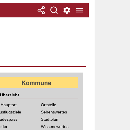
Übersicht
 Hauptort
Ortsteile
usflugsziele
Sehenswertes
adespass
Stadtplan
ilder
Wissenswertes