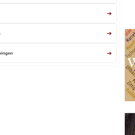
➔
➔
n
➔
hingen