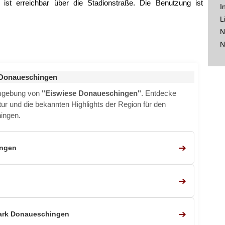
 ist erreichbar über die Stadionstraße. Die Benutzung ist
I
L
N
N
 Donaueschingen
Umgebung von
"Eiswiese Donaueschingen"
. Entdecke
ktur und die bekannten Highlights der Region für den
ingen.
➔
ngen
➔
➔
Park Donaueschingen