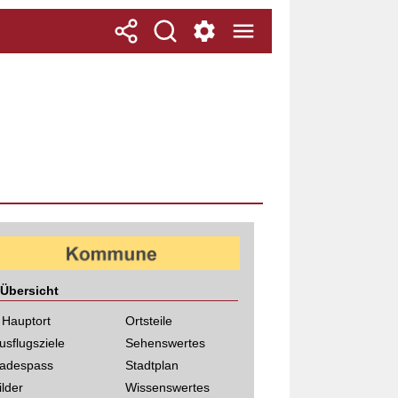
Übersicht
 Hauptort
Ortsteile
usflugsziele
Sehenswertes
adespass
Stadtplan
ilder
Wissenswertes