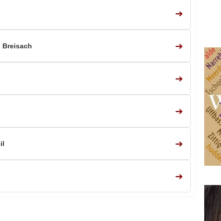
➔
➔
 Breisach
➔
➔
➔
il
➔