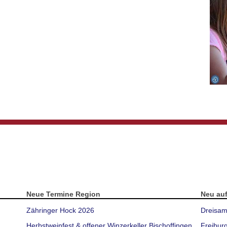
Neue Termine Region
Neu au
Zähringer Hock 2026
Dreisam
Herbstweinfest & offener Winzerkeller Bischoffingen
Freibur