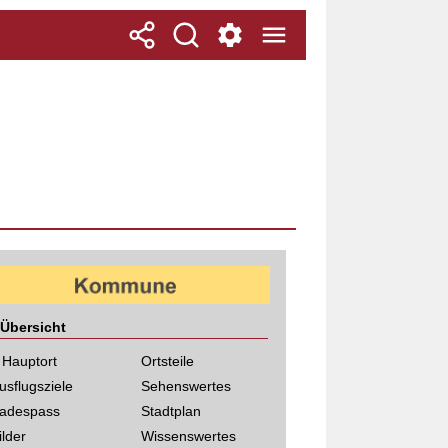
Übersicht
 Hauptort
Ortsteile
usflugsziele
Sehenswertes
adespass
Stadtplan
ilder
Wissenswertes