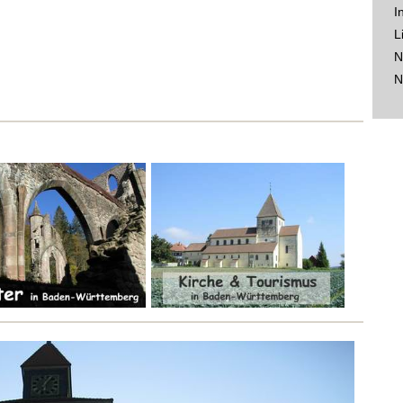
I
L
N
N