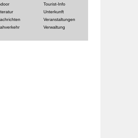
ndoor
Tourist-Info
iteratur
Unterkunft
achrichten
Veranstaltungen
ahverkehr
Verwaltung