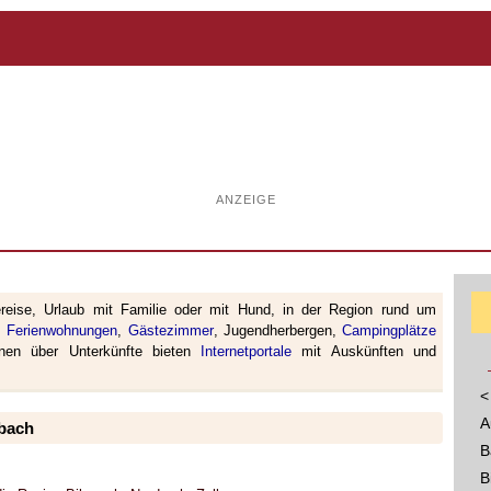
ANZEIGE
ereise, Urlaub mit Familie oder mit Hund, in der Region rund um
,
Ferienwohnungen
,
Gästezimmer
, Jugendherbergen,
Campingplätze
ionen über Unterkünfte bieten
Internetportale
mit Auskünften und
<
A
rbach
B
B