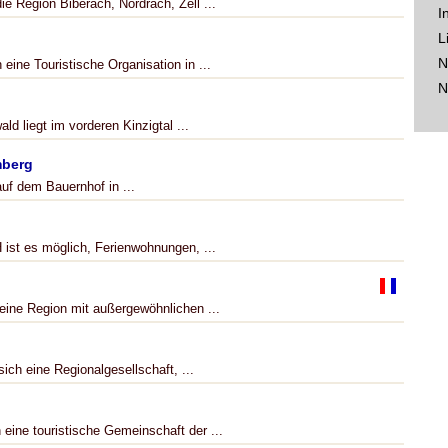
e Region Biberach, Nordrach, Zell ...
I
L
N
eine Touristische Organisation in ...
N
ld liegt im vorderen Kinzigtal ...
mberg
uf dem Bauernhof in ...
st es möglich, Ferienwohnungen, ...
 eine Region mit außergewöhnlichen ...
ich eine Regionalgesellschaft, ...
eine touristische Gemeinschaft der ...