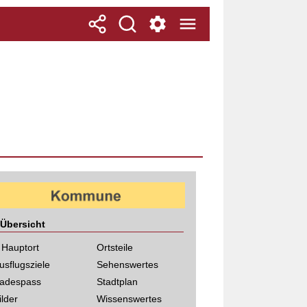
Übersicht
 Hauptort
Ortsteile
usflugsziele
Sehenswertes
adespass
Stadtplan
ilder
Wissenswertes