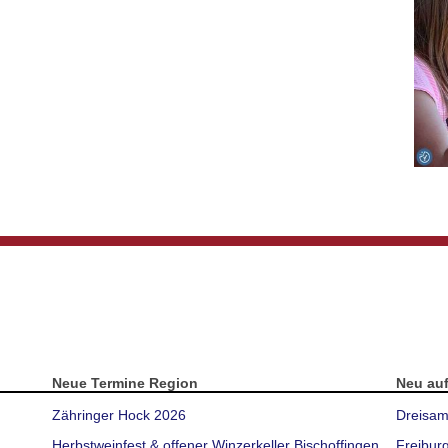
Neue Termine Region
Neu au
Zähringer Hock 2026
Dreisam
Herbstweinfest & offener Winzerkeller Bischoffingen
Freibur