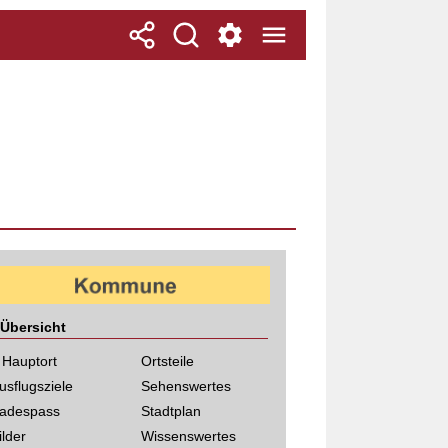
Übersicht
 Hauptort
Ortsteile
usflugsziele
Sehenswertes
adespass
Stadtplan
ilder
Wissenswertes