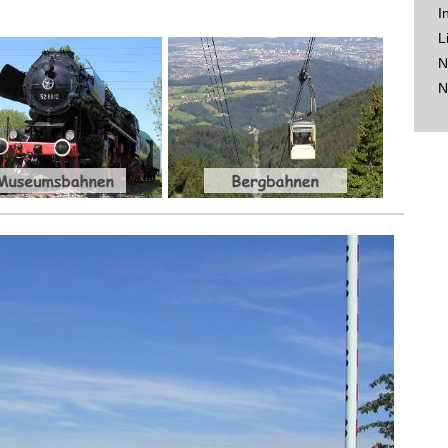
I
L
N
N