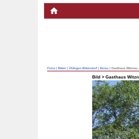
Fotos
|
Bilder
|
Ühlingen-Birkendorf
|
Berau
| Gasthaus Witznau
Bild > Gasthaus Witz