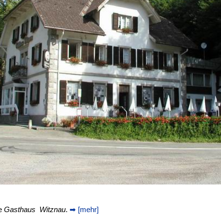
ge
Gasthaus Witznau
.
➡ [mehr]