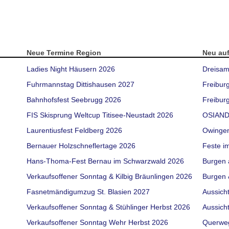
Neue Termine Region
Neu au
Ladies Night Häusern 2026
Dreisam
Fuhrmannstag Dittishausen 2027
Freibur
Bahnhofsfest Seebrugg 2026
Freiburg
FIS Skisprung Weltcup Titisee-Neustadt 2026
OSIAND
Laurentiusfest Feldberg 2026
Owinge
Bernauer Holzschneflertage 2026
Feste i
Hans-Thoma-Fest Bernau im Schwarzwald 2026
Burgen 
Verkaufsoffener Sonntag & Kilbig Bräunlingen 2026
Burgen 
Fasnetmändigumzug St. Blasien 2027
Aussich
Verkaufsoffener Sonntag & Stühlinger Herbst 2026
Aussich
Verkaufsoffener Sonntag Wehr Herbst 2026
Querwe