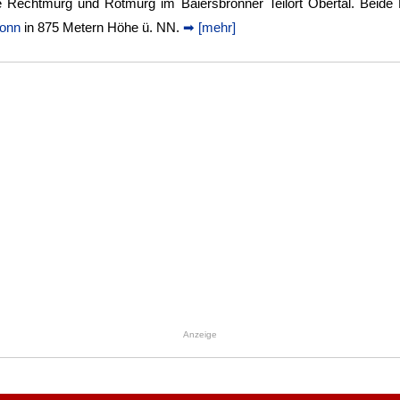
e Rechtmurg und Rotmurg im Baiersbronner Teilort Obertal. Beide
ronn
in 875 Metern Höhe ü. NN.
➡ [mehr]
Anzeige