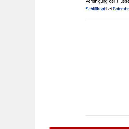
Vereinigung der Flüss
Schliffkopf
bei
Baiersb