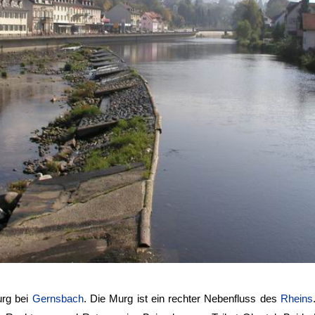
urg bei
Gernsbach
. Die Murg ist ein rechter Nebenfluss des
Rheins