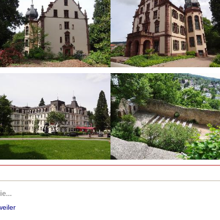
e...
eiler