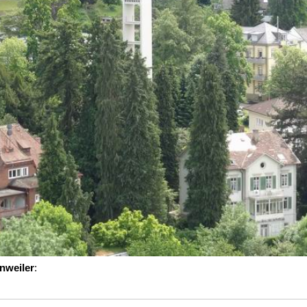
nweiler
: