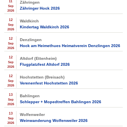
11
Zähringen
Sep
Zähringer Hock 2026
2026
12
Waldkirch
Sep
Kindertag Waldkirch 2026
2026
12
Denzlingen
Sep
Hock am Heimethues Heimatverein Denzlingen 2026
2026
12
Altdorf (Ettenheim)
Sep
Flugplatzfest Altdorf 2026
2026
12
Hochstetten (Breisach)
Sep
Verenenfest Hochstetten 2026
2026
13
Bahlingen
Sep
Schlepper + Mopedtreffen Bahlingen 2026
2026
13
Wolfenweiler
Sep
Weinwanderung Wolfenweiler 2026
2026