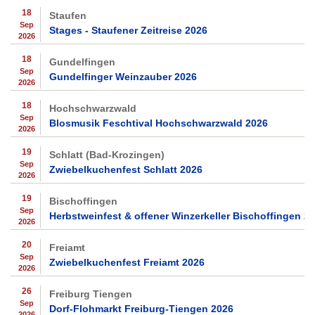
18
Staufen
Sep
Stages - Staufener Zeitreise 2026
2026
18
Gundelfingen
Sep
Gundelfinger Weinzauber 2026
2026
18
Hochschwarzwald
Sep
Blosmusik Feschtival Hochschwarzwald 2026
2026
19
Schlatt (Bad-Krozingen)
Sep
Zwiebelkuchenfest Schlatt 2026
2026
19
Bischoffingen
Sep
Herbstweinfest & offener Winzerkeller Bischoffingen 2
2026
20
Freiamt
Sep
Zwiebelkuchenfest Freiamt 2026
2026
26
Freiburg Tiengen
Sep
Dorf-Flohmarkt Freiburg-Tiengen 2026
2026