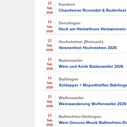
12
Kandern
Sep
Chanderner Rossmärt & Budenfest
2026
12
Denzlingen
Sep
Hock am Heimethues Heimatverein
2026
12
Hochstetten (Breisach)
Sep
Verenenfest Hochstetten 2026
2026
13
Badenweiler
Sep
Wein und Antik Badenweiler 2026
2026
13
Bahlingen
Sep
Schlepper + Mopedtreffen Bahling
2026
13
Wolfenweiler
Sep
Weinwanderung Wolfenweiler 2026
2026
13
Ballrechten-Dottingen
Sep
Wein-Genuss-Musik Ballrechten-Do
2026