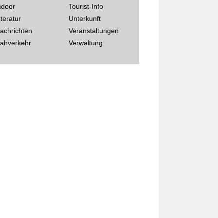
ndoor
Tourist-Info
iteratur
Unterkunft
achrichten
Veranstaltungen
ahverkehr
Verwaltung