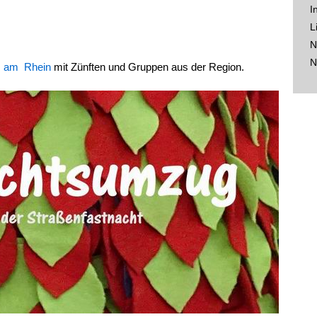
I
L
N
N
m am Rhein
mit Zünften und Gruppen aus der Region.