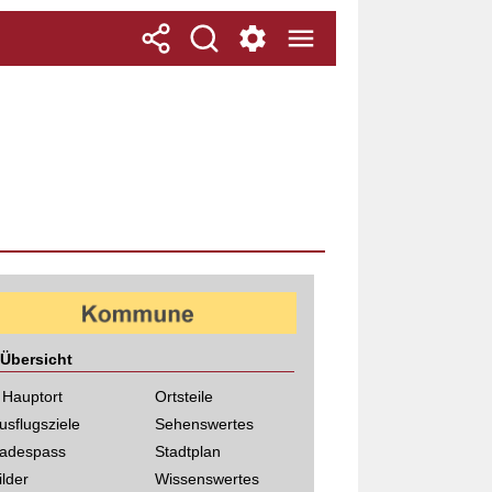
Übersicht
 Hauptort
Ortsteile
usflugsziele
Sehenswertes
adespass
Stadtplan
ilder
Wissenswertes