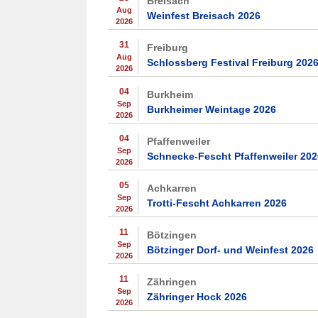
Breisach
Aug
Weinfest Breisach 2026
2026
31
Freiburg
Aug
Schlossberg Festival Freiburg 202
2026
04
Burkheim
Sep
Burkheimer Weintage 2026
2026
04
Pfaffenweiler
Sep
Schnecke-Fescht Pfaffenweiler 202
2026
05
Achkarren
Sep
Trotti-Fescht Achkarren 2026
2026
11
Bötzingen
Sep
Bötzinger Dorf- und Weinfest 2026
2026
11
Zähringen
Sep
Zähringer Hock 2026
2026