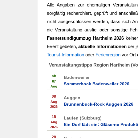
Alle Angaben zur ehemaligen Veranstalt
sorgfältig recherchiert, geprüft und anschlie
nicht ausgeschlossen werden, dass sich Ang
die Veranstaltung ausfiel oder sonstige Feh
Fasnetsundigumzug Hartheim 2026
keiner
Event gebeten,
aktuelle Informationen
der j
Tourist-Information
oder
Ferienregion
vor Ort 
Veranstaltungstipps Region Hartheim (V
ab
Badenweiler
07
Sommerhock Badenweiler 2026
Aug
08
Auggen
Aug
Brunnenbuck-Rock Auggen 2026
2026
15
Laufen (Sulzburg)
Aug
Ein Dorf lädt ein: Gläserne Produk
2026
28