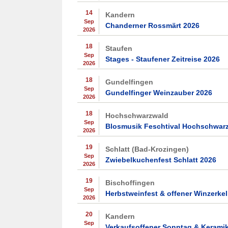
14
Kandern
Sep
Chanderner Rossmärt 2026
2026
18
Staufen
Sep
Stages - Staufener Zeitreise 2026
2026
18
Gundelfingen
Sep
Gundelfinger Weinzauber 2026
2026
18
Hochschwarzwald
Sep
Blosmusik Feschtival Hochschwar
2026
19
Schlatt (Bad-Krozingen)
Sep
Zwiebelkuchenfest Schlatt 2026
2026
19
Bischoffingen
Sep
Herbstweinfest & offener Winzerkel
2026
20
Kandern
Sep
Verkaufsoffener Sonntag & Kerami