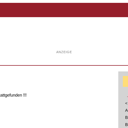
ANZEIGE
tattgefunden !!!
<
A
B
B