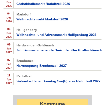
Dez
Christkindlemarkt Radolfzell 2026
2026
04
Markdorf
Dez
Weihnachtsmarkt Markdorf 2026
2026
06
Heiligenberg
Dez
Weihnachts- und Adventsmarkt Heiligenberg 2026
2026
09
Herdwangen-Schönach
Jan
Jubiläumswochenende Dreizipfelritter Großschönach 
2027
07
Brochenzell
Feb
Narrensprung Brochenzell 2027
2027
11
Radolfzell
Apr
Verkaufsoffener Sonntag See(h)reise Radolfzell 2027
2027