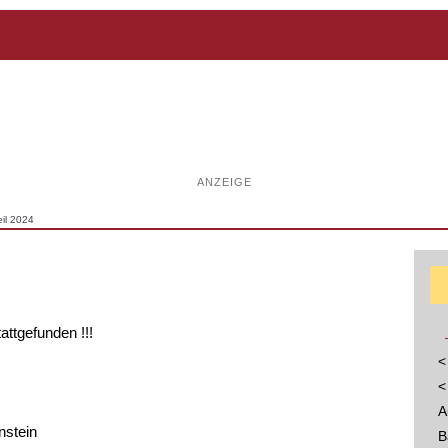
ANZEIGE
il 2024
tattgefunden !!!
<
<
A
nstein
B