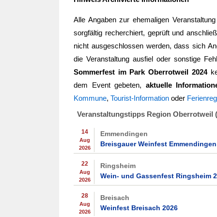
Alle Angaben zur ehemaligen Veranstaltun
sorgfältig recherchiert, geprüft und anschlie
nicht ausgeschlossen werden, dass sich Ang
die Veranstaltung ausfiel oder sonstige Feh
Sommerfest im Park Oberrotweil 2024
ke
dem Event gebeten,
aktuelle Information
Kommune
,
Tourist-Information
oder
Ferienreg
Veranstaltungstipps Region Oberrotweil 
14
Emmendingen
Aug
Breisgauer Weinfest Emmendingen
2026
22
Ringsheim
Aug
Wein- und Gassenfest Ringsheim 
2026
28
Breisach
Aug
Weinfest Breisach 2026
2026