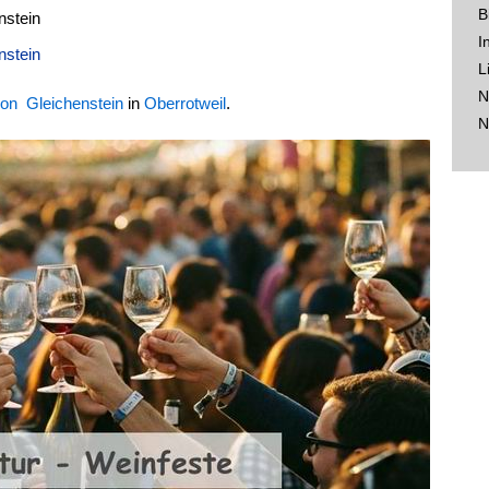
B
nstein
I
nstein
L
N
on Gleichenstein
in
Oberrotweil
.
N