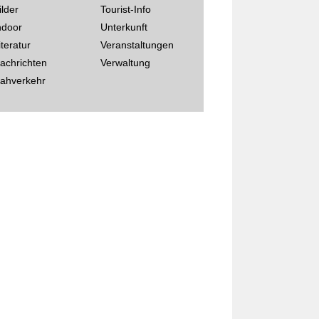
ilder
Tourist-Info
ndoor
Unterkunft
iteratur
Veranstaltungen
achrichten
Verwaltung
ahverkehr