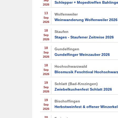
Sep
Schlepper + Mopedtreffen Bahling
2026
13
Wolfenweiler
Sep
Weinwanderung Wolfenweiler 2026
2026
18
Staufen
Sep
Stages - Staufener Zeitreise 2026
2026
18
Gundelfingen
Sep
Gundelfinger Weinzauber 2026
2026
18
Hochschwarzwald
Sep
Blosmusik Feschtival Hochschwar
2026
19
Schlatt (Bad-Krozingen)
Sep
Zwiebelkuchenfest Schlatt 2026
2026
19
Bischoffingen
Sep
Herbstweinfest & offener Winzerkel
2026
20