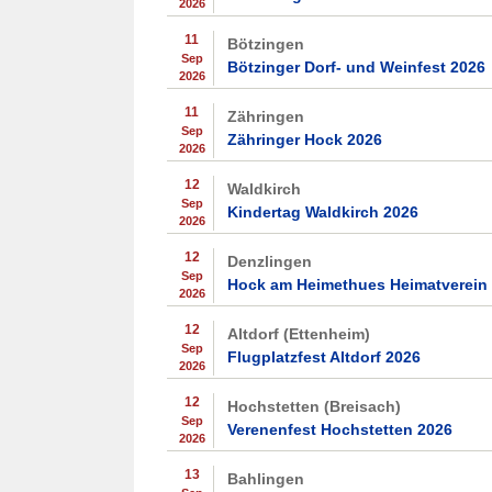
2026
11
Bötzingen
Sep
Bötzinger Dorf- und Weinfest 2026
2026
11
Zähringen
Sep
Zähringer Hock 2026
2026
12
Waldkirch
Sep
Kindertag Waldkirch 2026
2026
12
Denzlingen
Sep
Hock am Heimethues Heimatverein
2026
12
Altdorf (Ettenheim)
Sep
Flugplatzfest Altdorf 2026
2026
12
Hochstetten (Breisach)
Sep
Verenenfest Hochstetten 2026
2026
13
Bahlingen