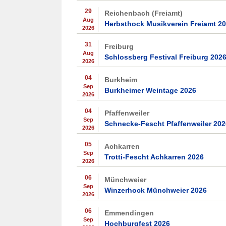
29
Reichenbach (Freiamt)
Aug
Herbsthock Musikverein Freiamt 2
2026
31
Freiburg
Aug
Schlossberg Festival Freiburg 202
2026
04
Burkheim
Sep
Burkheimer Weintage 2026
2026
04
Pfaffenweiler
Sep
Schnecke-Fescht Pfaffenweiler 202
2026
05
Achkarren
Sep
Trotti-Fescht Achkarren 2026
2026
06
Münchweier
Sep
Winzerhock Münchweier 2026
2026
06
Emmendingen
Sep
Hochburgfest 2026