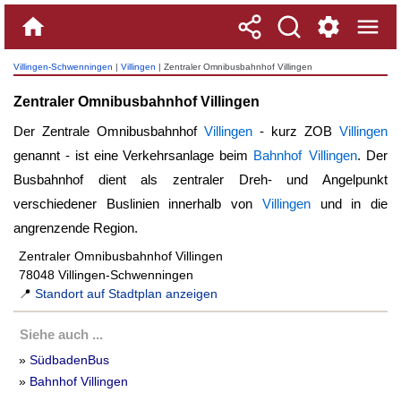
Villingen-Schwenningen
|
Villingen
| Zentraler Omnibusbahnhof Villingen
Zentraler Omnibusbahnhof Villingen
Der Zentrale Omnibusbahnhof
Villingen
- kurz ZOB
Villingen
genannt - ist eine Verkehrsanlage beim
Bahnhof Villingen
. Der
Busbahnhof dient als zentraler Dreh- und Angelpunkt
verschiedener Buslinien innerhalb von
Villingen
und in die
angrenzende Region.
Zentraler Omnibusbahnhof Villingen
78048 Villingen-Schwenningen
📍
Standort auf Stadtplan anzeigen
Siehe auch ...
»
SüdbadenBus
»
Bahnhof Villingen