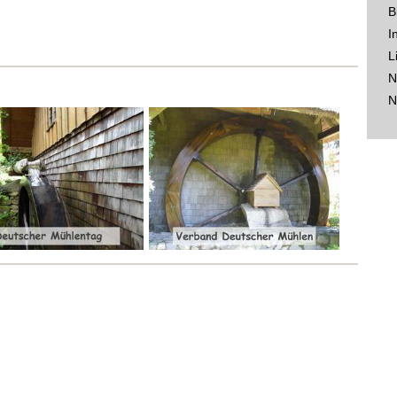
B
I
L
N
N