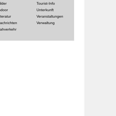
ilder
Tourist-Info
ndoor
Unterkunft
iteratur
Veranstaltungen
achrichten
Verwaltung
ahverkehr