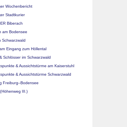
ger Wochenbericht
er Stadtkurier
ER Biberach
n am Bodensee
m Schwarzwald
am Eingang zum Höllental
& Schlösser im Schwarzwald
tspunkte & Aussichtstürme am Kaiserstuhl
tspunkte & Aussichtstürme Schwarzwald
g Freiburg–Bodensee
(Höhenweg III.)