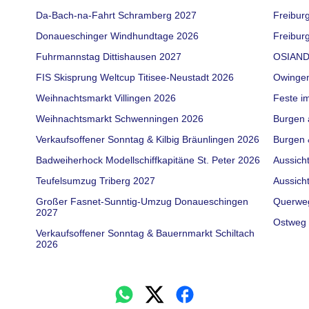
Da-Bach-na-Fahrt Schramberg 2027
Freibur
Donaueschinger Windhundtage 2026
Freiburg
Fuhrmannstag Dittishausen 2027
OSIAND
FIS Skisprung Weltcup Titisee-Neustadt 2026
Owinge
Weihnachtsmarkt Villingen 2026
Feste i
Weihnachtsmarkt Schwenningen 2026
Burgen 
Verkaufsoffener Sonntag & Kilbig Bräunlingen 2026
Burgen 
Badweiherhock Modellschiffkapitäne St. Peter 2026
Aussich
Teufelsumzug Triberg 2027
Aussich
Großer Fasnet-Sunntig-Umzug Donaueschingen
Querwe
2027
Ostweg 
Verkaufsoffener Sonntag & Bauernmarkt Schiltach
2026