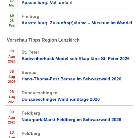
20
Ausstellung: Voll unfair!
Mai
ab
Freiburg
28
Ausstellung: Zukunfts(t)räume – Museum im Wandel
Feb
Vorschau Tipps Region Lenzkirch
08
St. Peter
Aug
Badweiherhock Modellschiffkapitäne St. Peter 2026
2026
08
Bernau
Aug
Hans-Thoma-Fest Bernau im Schwarzwald 2026
2026
08
Donaueschingen
Aug
Donaueschinger Windhundtage 2026
2026
09
Feldberg
Aug
Naturpark-Markt Feldberg im Schwarzwald 2026
2026
10
Feldberg
Aug