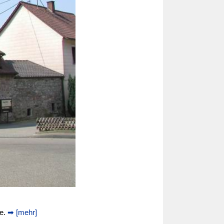
e.
➡ [mehr]