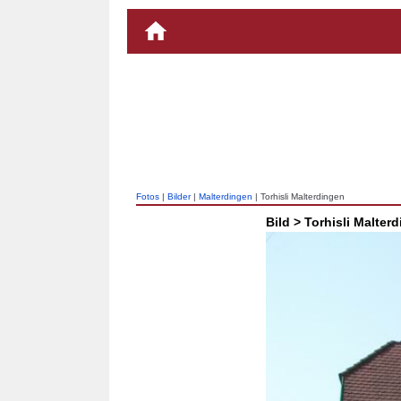
Fotos
|
Bilder
|
Malterdingen
| Torhisli Malterdingen
Bild > Torhisli Malter