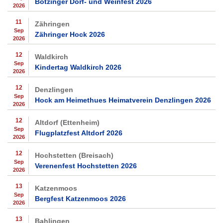
Bötzinger Dorf- und Weinfest 2026
2026
11
Zähringen
Sep
Zähringer Hock 2026
2026
12
Waldkirch
Sep
Kindertag Waldkirch 2026
2026
12
Denzlingen
Sep
Hock am Heimethues Heimatverein Denzlingen 2026
2026
12
Altdorf (Ettenheim)
Sep
Flugplatzfest Altdorf 2026
2026
12
Hochstetten (Breisach)
Sep
Verenenfest Hochstetten 2026
2026
13
Katzenmoos
Sep
Bergfest Katzenmoos 2026
2026
13
Bahlingen