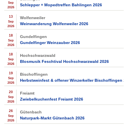
Sep
Schlepper + Mopedtreffen Bahlingen 2026
2026
13
Wolfenweiler
Sep
Weinwanderung Wolfenweiler 2026
2026
18
Gundelfingen
Sep
Gundelfinger Weinzauber 2026
2026
18
Hochschwarzwald
Sep
Blosmusik Feschtival Hochschwarzwald 2026
2026
19
Bischoffingen
Sep
Herbstweinfest & offener Winzerkeller Bischoffingen 2
2026
20
Freiamt
Sep
Zwiebelkuchenfest Freiamt 2026
2026
26
Gütenbach
Sep
Naturpark-Markt Gütenbach 2026
2026