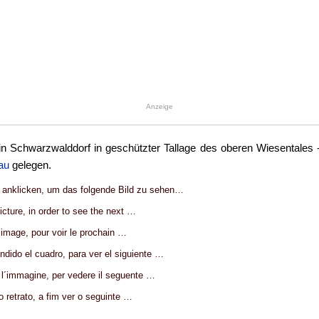
Anzeige
in Schwarzwalddorf in geschützter Tallage des oberen Wiesentales 
au
gelegen.
g anklicken, um das folgende Bild zu sehen…
picture, in order to see the next …
l´image, pour voir le prochain …
ndido el cuadro, para ver el siguiente …
a l´immagine, per vedere il seguente …
 o retrato, a fim ver o seguinte …