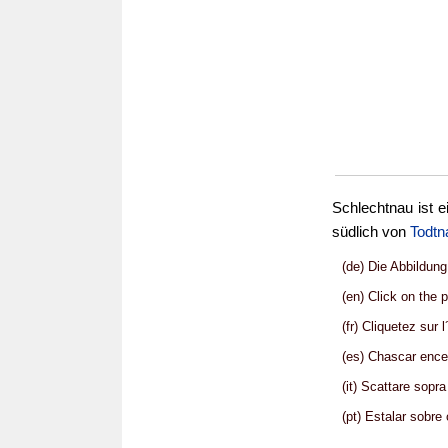
Schlechtnau ist e
südlich von
Todtn
(de) Die Abbildun
(en) Click on the 
(fr) Cliquetez sur 
(es) Chascar ence
(it) Scattare sopr
(pt) Estalar sobre