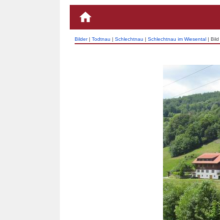
Bilder
|
Todtnau
|
Schlechtnau
|
Schlechtnau im Wiesental
| Bild