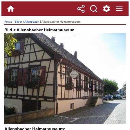
Fotos
|
Bilder
|
Allensbach
| Allensbacher Heimatmuseum
Bild > Allensbacher Heimatmuseum
Allensbacher Heimatmuseum
: